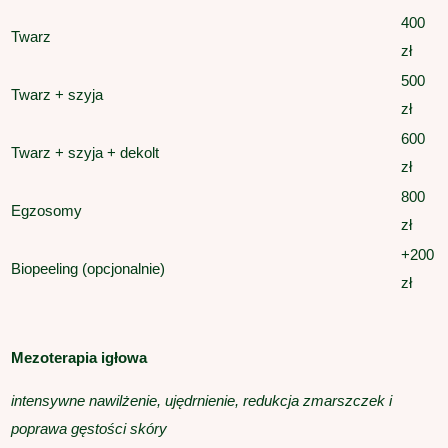
400
Twarz
zł
500
Twarz + szyja
zł
600
Twarz + szyja + dekolt
zł
800
Egzosomy
zł
+200
Biopeeling (opcjonalnie)
zł
Mezoterapia igłowa
intensywne nawilżenie, ujędrnienie, redukcja zmarszczek i
poprawa gęstości skóry