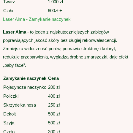
Twarz
1 000 zł
Ciało
600zł +
Laser Alma - Zamykanie naczynek
Laser Alma
- to jeden z najskuteczniejszych zabiegów
poprawiających jakość skóry bez długiej rekonwalescencji.
Zmniejsza widoczność porów, poprawia strukturę i koloryt,
redukuje przebarwienia, wygładza drobne zmarszczki, daje efekt
„baby face”.
Zamykanie naczynek
Cena
Pojedyncze naczynko
200 zł
Policzki
400 zł
Skrzydełka nosa
250 zł
Dekolt
500 zł
Szyja
500 zł
Czoło
300 zł