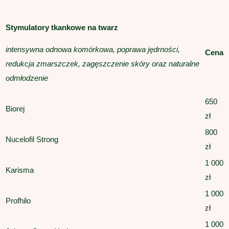
Stymulatory tkankowe na twarz
intensywna odnowa komórkowa, poprawa jędrności,
Cena
redukcja zmarszczek, zagęszczenie skóry oraz naturalne
odmłodzenie
650
Biorej
zł
800
Nucelofil Strong
zł
1 000
Karisma
zł
1 000
Profhilo
zł
1 000