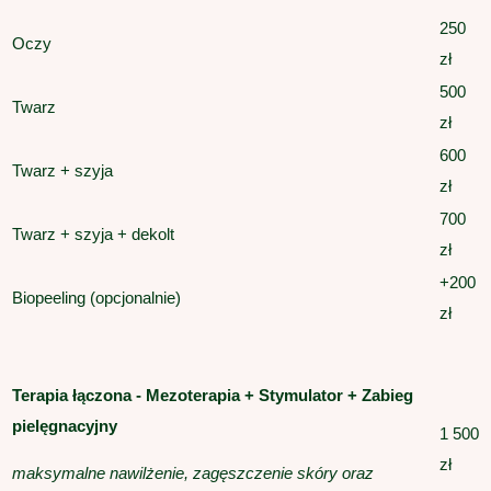
250
Oczy
zł
500
Twarz
zł
600
Twarz + szyja
zł
700
Twarz + szyja + dekolt
zł
+200
Biopeeling (opcjonalnie)
zł
Terapia łączona - Mezoterapia + Stymulator + Zabieg
pielęgnacyjny
1 500
zł
maksymalne nawilżenie, zagęszczenie skóry
oraz