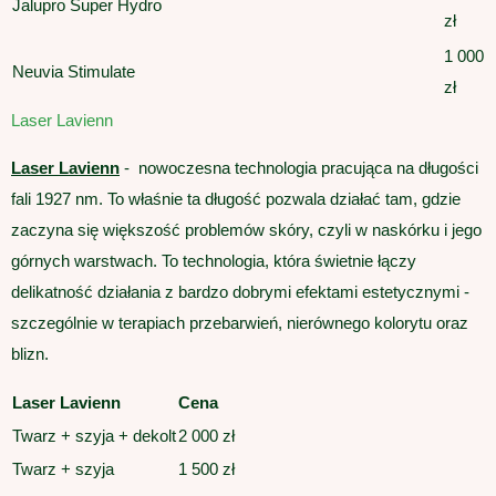
Jalupro Super Hydro
zł
1 000
Neuvia Stimulate
zł
Laser Lavienn
Laser Lavienn
- nowoczesna technologia pracująca na długości
fali 1927 nm. To właśnie ta długość pozwala działać tam, gdzie
zaczyna się większość problemów skóry, czyli w naskórku i jego
górnych warstwach. To technologia, która świetnie łączy
delikatność działania z bardzo dobrymi efektami estetycznymi -
szczególnie w terapiach przebarwień, nierównego kolorytu oraz
blizn.
Laser Lavienn
Cena
Twarz + szyja + dekolt
2 000 zł
Twarz + szyja
1 500 zł