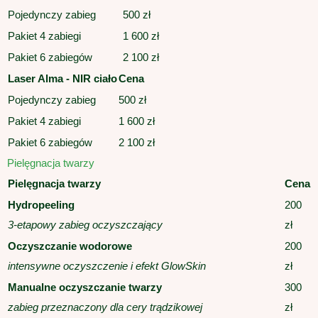
Pojedynczy zabieg
500 zł
Pakiet 4 zabiegi
1 600 zł
Pakiet 6 zabiegów
2 100 zł
Laser Alma - NIR ciało
Cena
Pojedynczy zabieg
500 zł
Pakiet 4 zabiegi
1 600 zł
Pakiet 6 zabiegów
2 100 zł
Pielęgnacja twarzy
Pielęgnacja twarzy
Cena
Hydropeeling
200
3-etapowy zabieg oczyszczający
zł
Oczyszczanie wodorowe
200
intensywne oczyszczenie i efekt GlowSkin
zł
Manualne oczyszczanie twarzy
300
zabieg przeznaczony dla cery trądzikowej
zł