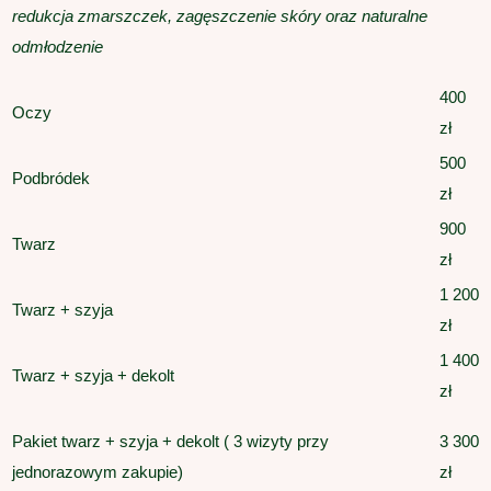
redukcja zmarszczek, zagęszczenie skóry oraz naturalne
odmłodzenie
400
Oczy
zł
500
Podbródek
zł
900
Twarz
zł
1 200
Twarz + szyja
zł
1 400
Twarz + szyja + dekolt
zł
Pakiet twarz + szyja + dekolt ( 3 wizyty przy
3 300
jednorazowym zakupie)
zł